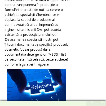
Emolienti
pentru transpunerea în producție a
formulărilor create de noi. La cerere o
echipă de specialiști Chemtech se va
deplasa la spațiul de producție al
Filtre UV
dumneavoastră unde, împreună cu
inginerii și tehnicienii Dvs. pot acorda
asistență la producția primului lot.
De asemenea specialiștii noștri pot
Coloranti
întocmi documentație specifică produsului
cosmetic (dosar produs) dar și
documentația detergenților (MSDS - fișă
de securitate, fișă tehnică, texte etichete)
Conservanti
conform legislației în vigoare.