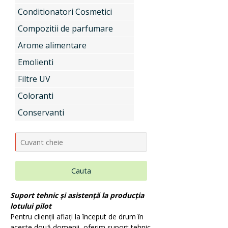
Conditionatori Cosmetici
Uleiuri si unturi vegetale, extracte
Compozitii de parfumare
Arome alimentare
Emolienti
Aditivi pentru industria alimentara
Filtre UV
Coloranti
Conditionatori Cosmetici
Conservanti
Compozitii de parfumare
Cauta
Arome alimentare
Suport tehnic și asistență la producția
lotului pilot
Pentru clienții aflați la început de drum în
aceste două domenii, oferim suport tehnic