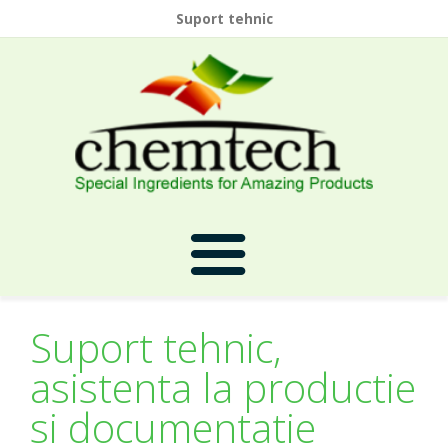
Suport tehnic
Suport tehnic,
Prima Pagina
asistenta la productie
si documentatie
Despre Noi