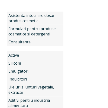
Produse
Asistenta intocmire dosar
produs cosmetic
Formulari pentru produse
cosmetice si detergenti
Servicii
Active
Consultanta
Active
Noutati
Siliconi
Siliconi
Emulgatori
Contact
Emulgatori
Indulcitori
Uleiuri si unturi vegetale,
extracte
Indulcitori
Aditivi pentru industria
alimentara