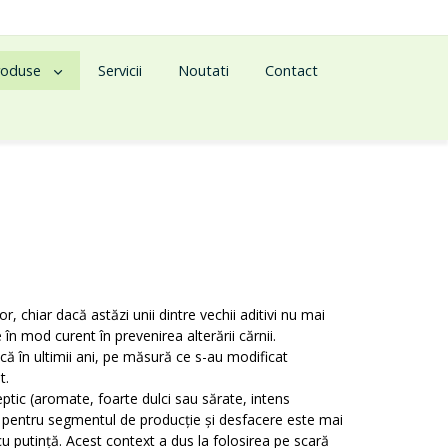
roduse
Servicii
Noutati
Contact
, chiar dacă astăzi unii dintre vechii aditivi nu mai
 în mod curent în prevenirea alterării cărnii.
că în ultimii
ani, pe măsură ce s-au modificat
t.
c (aromate, foarte dulci sau sărate, intens
p și pentru segmentul de producție și desfacere este mai
u putință. Acest context a dus la folosirea pe scară