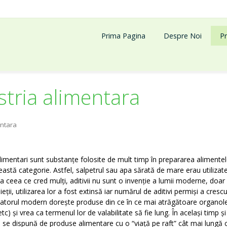
Prima Pagina
Despre Noi
P
stria alimentara
entara
limentari sunt substanțe folosite de mult timp în prepararea alimentelor
ceastă categorie. Astfel, salpetrul sau apa sărată de mare erau utilizate
 ceea ce cred mulți, aditivii nu sunt o invenție a lumii moderne, doar 
ieții, utilizarea lor a fost extinsă iar numărul de aditivi permiși a crescu
rul modern dorește produse din ce în ce mai atrăgătoare organolepti
etc) și vrea ca termenul lor de valabilitate să fie lung. În același tim
ă se dispună de produse alimentare cu o “viață pe raft” cât mai lungă c