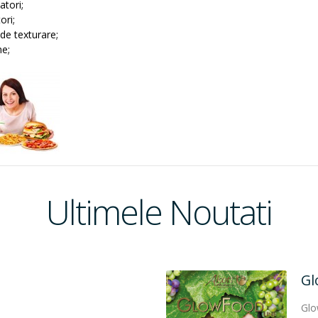
atori;
ori;
de texturare;
e;
Ultimele Noutati
Hi
in