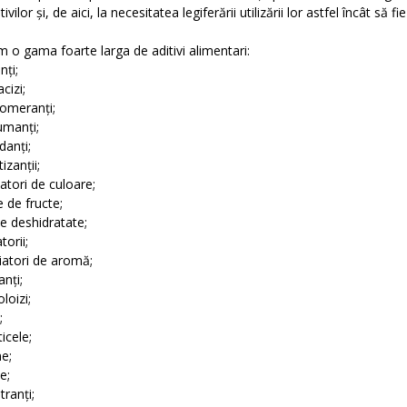
tivilor și, de aici, la necesitatea legiferării utilizării lor astfel încât s
o gama foarte larga de aditivi alimentari:
nți;
izi;
omeranți;
manți;
danți;
zanții;
atori de culoare;
 de fructe;
 deshidratate;
orii;
atori de aromă;
nți;
loizi;
;
icele;
e;
e;
ranți;