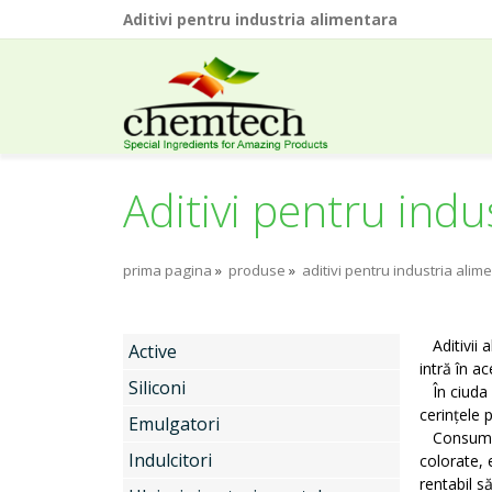
Aditivi pentru industria alimentara
Aditivi pentru indu
prima pagina
»
produse
»
aditivi pentru industria alim
Aditivii
a
Active
intră în a
Siliconi
În ciuda a
cerințele p
Emulgatori
Consumato
Indulcitori
colorate, 
rentabil s