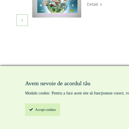
Detalii

Avem nevoie de acordul tău
pri
Module cookie: Pentru a face acest site să funcționeze corect, vo
Accept
cookies
© Chemtech 2026
Toate drepturile rezervate