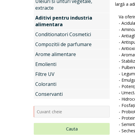
Uleiuri si unturi vegetale,
largă a adi
extracte
Va oferim 
Aditivi pentru industria
- Acidula
alimentara
- Aminoac
Conditionatori Cosmetici
- Antiagl
- Antispu
Compozitii de parfumare
- Antioxi
Arome alimentare
- Aromati
- Stabiliz
Emolienti
- Pulbere
Filtre UV
- Legume
- Emulgat
Coloranti
- Potenți
- Umecta
Conservanti
- Hidroco
- Fosfați
- Probiot
- Protein
- Semint
Cauta
- Sechest