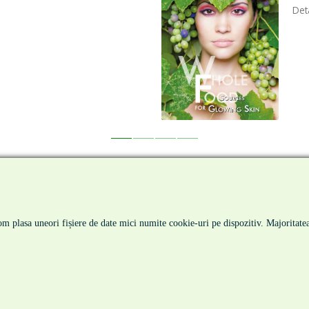
Hip
Deta
ma pagina
|
despre noi
|
produse
|
servicii
|
noutati
|
con
m plasa uneori fișiere de date mici numite cookie-uri pe dispozitiv. Majoritatea 
termeni si conditii
|
politica de cookie-uri
|
politica de confidentialitate