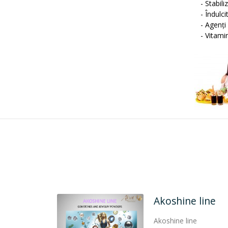
- Stabiliz
- Îndulcit
- Agenţi 
- Vitamin
Sugicare
Sugicare