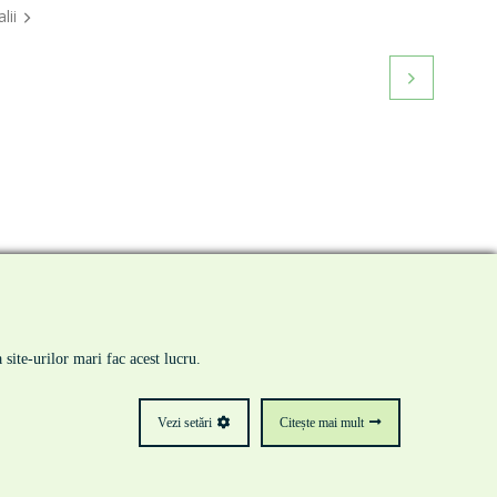
erpigmentarea - Solutii pentru indepartarea ei!
lii

tact
site-urilor mari fac acest lucru.
Vezi setări
Citește mai mult
creare site de prezentare