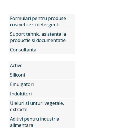
Produse
Formulari pentru produse
cosmetice si detergenti
Suport tehnic, asistenta la
productie si documentatie
Servicii
Active
Consultanta
Active
Noutati
Siliconi
Siliconi
Emulgatori
Contact
Emulgatori
Indulcitori
Uleiuri si unturi vegetale,
extracte
Indulcitori
Aditivi pentru industria
alimentara