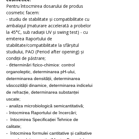
Emolienti
Pentru întocmirea dosarului de produs
cosmetic facem:
- studiu de stabilitate și compatibilitate cu
ambalajul (maturare accelerată a probelor
Filtre UV
la 45°C, sub radiații UV și swing test) - cu
emiterea Raportului de
stabilitate/compatibilitate la sfârșitul
studiului, PAO (Period after opening) și
Coloranti
condiții de păstrare;
- de
terminări fizico-chimice: control
organoleptic, determinarea pH-ului,
determinarea densității, determinarea
Conservanti
vâscozității dinamice
, determinarea indicelui
de refracție, determinarea substanței
uscate;
- analiza microbiologică semicantitativă;
- întocmirea Raportului de încercări;
-
întocmirea
Specificației Tehnice de
calitate;
-
întocmirea formulei cantitative și calitative