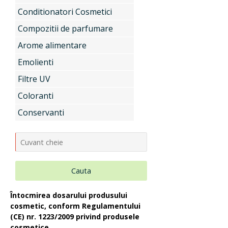
Conditionatori Cosmetici
Uleiuri si unturi vegetale, extracte
Compozitii de parfumare
Arome alimentare
Emolienti
Aditivi pentru industria alimentara
Filtre UV
Coloranti
Conditionatori Cosmetici
Conservanti
Compozitii de parfumare
Cauta
Arome alimentare
Întocmirea dosarului produsului
cosmetic, conform Regulamentului
(CE) nr. 1223/2009 privind produsele
cosmetice.