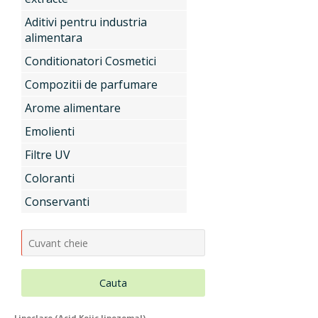
Aditivi pentru industria
Uleiuri si unturi vegetale, extracte
alimentara
Conditionatori Cosmetici
Compozitii de parfumare
Aditivi pentru industria alimentara
Arome alimentare
Emolienti
Conditionatori Cosmetici
Filtre UV
Coloranti
Conservanti
Compozitii de parfumare
Arome alimentare
Cauta
Lipoclare (Acid Kojic lipozomal)