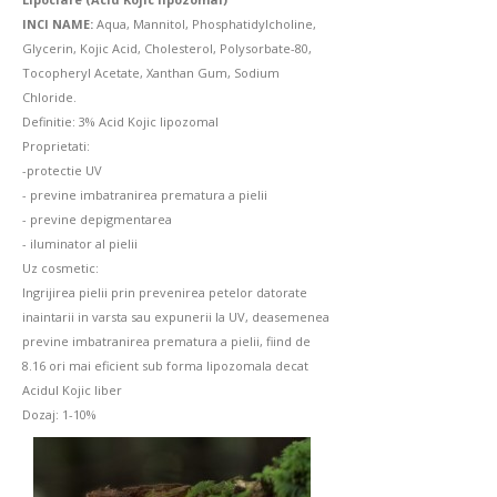
Emolienti
INCI NAME:
Aqua, Mannitol, Phosphatidylcholine,
Glycerin, Kojic Acid, Cholesterol, Polysorbate-80,
Tocopheryl Acetate, Xanthan Gum, Sodium
Chloride.
Filtre UV
Definitie: 3% Acid Kojic lipozomal
Proprietati:
-protectie UV
- previne imbatranirea prematura a pielii
Coloranti
- previne depigmentarea
- iluminator al pielii
Uz cosmetic:
Ingrijirea pielii prin prevenirea petelor datorate
Conservanti
inaintarii in varsta sau expunerii la UV, deasemenea
previne imbatranirea prematura a pielii, fiind de
8.16 ori mai eficient sub forma lipozomala decat
Acidul Kojic liber
Dozaj: 1-10%