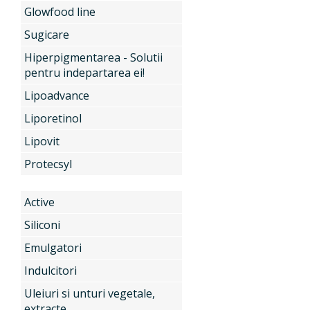
Glowfood line
Sugicare
Produse
Hiperpigmentarea - Solutii
pentru indepartarea ei!
Lipoadvance
Servicii
Active
Liporetinol
Lipovit
Noutati
Siliconi
Protecsyl
Active
Contact
Emulgatori
Siliconi
Emulgatori
Indulcitori
Indulcitori
Uleiuri si unturi vegetale,
extracte