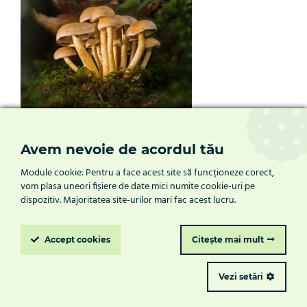
Avem nevoie de acordul tău
Module cookie: Pentru a face acest site să funcționeze corect,
prima pagina
|
despre noi
|
produse
|
servicii
|
vom plasa uneori fișiere de date mici numite cookie-uri pe
noutati
|
contact
dispozitiv. Majoritatea site-urilor mari fac acest lucru.
termeni si conditii
|
politica de cookie-uri
|
politica de
confidentialitate
Accept
cookies
Citește mai mult
© Chemtech 2026
Vezi setări
Toate drepturile rezervate
creare site de prezentare